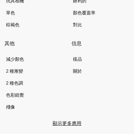
玩具相機
鋒利的
單色
顏色覆蓋率
棕褐色
對比
其他
信息
減少顏色
樣品
2 種漸變
關於
2 種色調
色彩錯覺
殘像
顯示更多應用