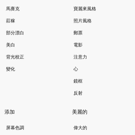
馬賽克
寶麗來風格
莊稼
照片風格
部分漂白
郵票
美白
電影
背光校正
注意力
變化
心
鏡框
反射
添加
美麗的
屏幕色調
偉大的