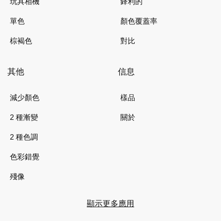
玩具相機
鋒利的
單色
顏色覆蓋率
棕褐色
對比
其他
信息
減少顏色
樣品
2 種漸變
關於
2 種色調
色彩錯覺
殘像
顯示更多應用