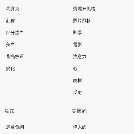
馬賽克
寶麗來風格
莊稼
照片風格
部分漂白
郵票
美白
電影
背光校正
注意力
變化
心
鏡框
反射
添加
美麗的
屏幕色調
偉大的