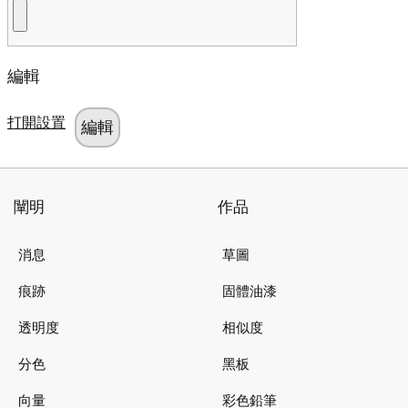
編輯
打開設置
闡明
作品
消息
草圖
痕跡
固體油漆
透明度
相似度
分色
黑板
向量
彩色鉛筆