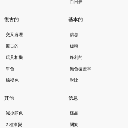
白日夢
復古的
基本的
交叉處理
信息
復古的
旋轉
玩具相機
鋒利的
單色
顏色覆蓋率
棕褐色
對比
其他
信息
減少顏色
樣品
2 種漸變
關於