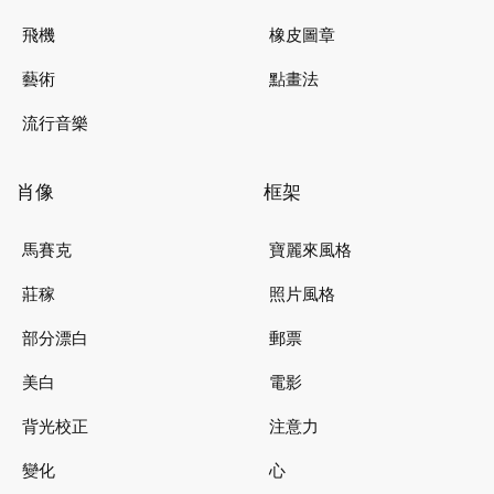
飛機
橡皮圖章
藝術
點畫法
流行音樂
肖像
框架
馬賽克
寶麗來風格
莊稼
照片風格
部分漂白
郵票
美白
電影
背光校正
注意力
變化
心