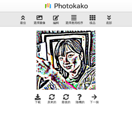
最佳
選擇圖像
編輯
選擇應用程序
樣品
底部
下載
原來的
最後的
隨機的
下一個