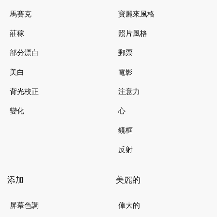
馬賽克
寶麗來風格
莊稼
照片風格
部分漂白
郵票
美白
電影
背光校正
注意力
變化
心
鏡框
反射
添加
美麗的
屏幕色調
偉大的