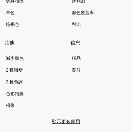
玩具相機
鋒利的
單色
顏色覆蓋率
棕褐色
對比
其他
信息
減少顏色
樣品
2 種漸變
關於
2 種色調
色彩錯覺
殘像
顯示更多應用