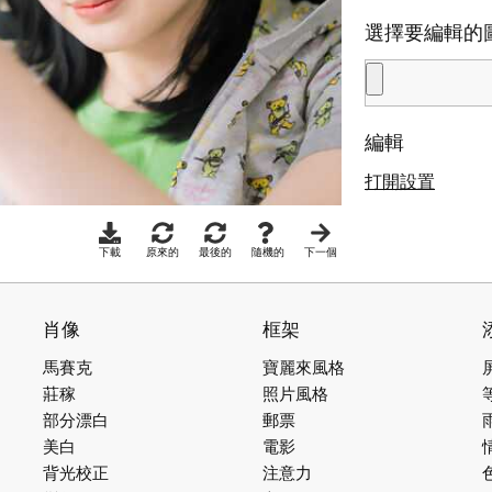
選擇要編輯的
編輯
打開設置
下載
原來的
最後的
隨機的
下一個
肖像
框架
馬賽克
寶麗來風格
莊稼
照片風格
部分漂白
郵票
美白
電影
背光校正
注意力