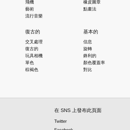
飛機
橡皮圖章
藝術
點畫法
流行音樂
復古的
基本的
交叉處理
信息
復古的
旋轉
玩具相機
鋒利的
單色
顏色覆蓋率
棕褐色
對比
在 SNS 上發布此頁面
Twitter
Facebook