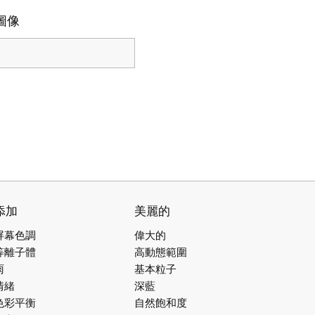
圖像
添加
美麗的
屏幕色調
偉大的
等離子體
高動態範圍
雨
基本粒子
情緒
深藍
色彩平衡
自然飽和度