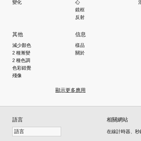
變化
心
鏡框
反射
其他
信息
減少顏色
樣品
2 種漸變
關於
2 種色調
色彩錯覺
殘像
顯示更多應用
語言
相關網站
在線計時器、秒