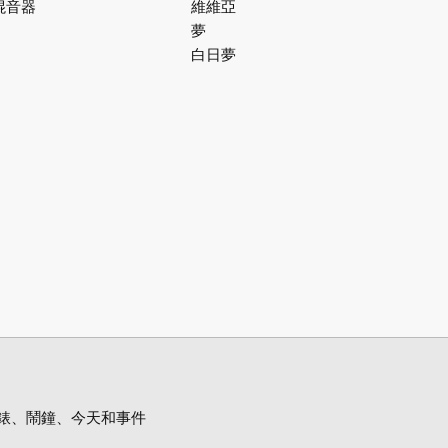
混音器
維維亞
夢
白日夢
錶、鬧鐘、今天和事件