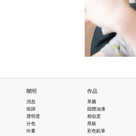
闡明
作品
消息
草圖
痕跡
固體油漆
透明度
相似度
分色
黑板
向量
彩色鉛筆