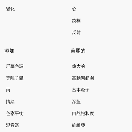
變化
心
鏡框
反射
添加
美麗的
屏幕色調
偉大的
等離子體
高動態範圍
雨
基本粒子
情緒
深藍
色彩平衡
自然飽和度
混音器
維維亞