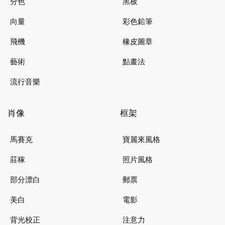
分色
黑板
向量
彩色鉛筆
飛機
橡皮圖章
藝術
點畫法
流行音樂
肖像
框架
馬賽克
寶麗來風格
莊稼
照片風格
部分漂白
郵票
美白
電影
背光校正
注意力