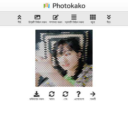
শীর্ষ
চিত্রটি নির্বাচন করুন
সম্পাদনা করুন
অ্যাপটি নির্বাচন করুন
নমুনা
নীচে
ডাউনলোড করুন
আসল
শেষ
এলোমেলো
পরবর্তী