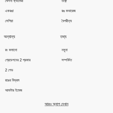
খেলনা ক্যামেরা
তীক্ষ্ণ
একরঙা
রঙ কভারেজ
সেপিয়া
বৈপরীত্য
অন্যান্য
তথ্য
রং কমানো
নমুনা
গ্রেডেশনের 2 প্রকার
সম্পর্কিত
2 শেড
রঙের বিভ্রম
আফটার ইমেজ
আরও অ্যাপ দেখান