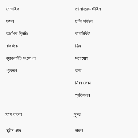
মোজাইক
পোলারয়েড স্টাইল
ফসল
ছবির স্টাইল
আংশিক ব্লিচিং
ডাকটিকিট
ঝকঝকে
ফিল্ম
ব্যাকলাইট সংশোধন
মনোযোগ
প্রকরণ
হৃদয়
মিরর ফ্রেম
প্রতিফলন
যোগ করুন
সুন্দর
স্ক্রীন টোন
দারুণ