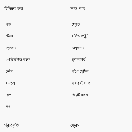
চিত্রিত করা
কাজ করে
খবর
স্কেচ
ট্রেস
সলিড পেইন্ট
স্বচ্ছতা
অনুরূপতা
পোস্টারাইজ করুন
ব্ল্যাকবোর্ড
ভেক্টর
রঙিন পেন্সিল
সমতল
রাবার স্ট্যাম্প
শিল্প
পয়েন্টিলিজম
পপ
প্রতিকৃতি
ফ্রেম