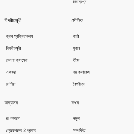
দিবাস্বপ্ন
বিপরীতমুখী
মৌলিক
ক্রস প্রক্রিয়াকরণ
বার্তা
বিপরীতমুখী
ঘুরান
খেলনা ক্যামেরা
তীক্ষ্ণ
একরঙা
রঙ কভারেজ
সেপিয়া
বৈপরীত্য
অন্যান্য
তথ্য
রং কমানো
নমুনা
গ্রেডেশনের 2 প্রকার
সম্পর্কিত