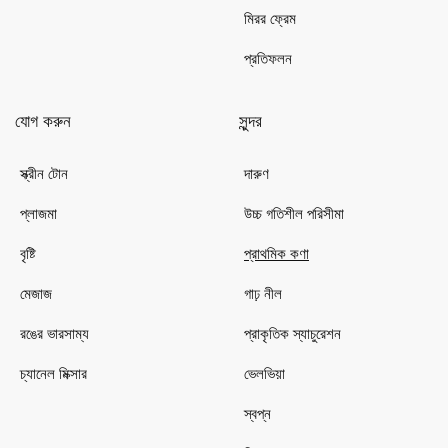
মিরর ফ্রেম
প্রতিফলন
যোগ করুন
সুন্দর
স্ক্রীন টোন
দারুণ
প্লাজমা
উচ্চ গতিশীল পরিসীমা
বৃষ্টি
প্রাথমিক কণা
মেজাজ
গাঢ় নীল
রঙের ভারসাম্য
প্রাকৃতিক স্যাচুরেশন
চ্যানেল মিক্সার
ভেলভিয়া
স্বপ্ন