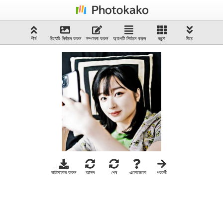
শীর্ষ
চিত্রটি নির্বাচন করুন
সম্পাদনা করুন
অ্যাপটি নির্বাচন করুন
নমুনা
নীচে
ডাউনলোড করুন
আসল
শেষ
এলোমেলো
পরবর্তী