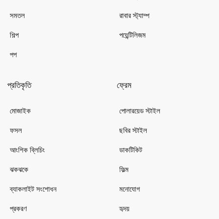
সমতল
রাবার স্ট্যাম্প
শিল্প
পয়েন্টিলিজম
পপ
প্রতিকৃতি
ফ্রেম
মোজাইক
পোলারয়েড স্টাইল
ফসল
ছবির স্টাইল
আংশিক ব্লিচিং
ডাকটিকিট
ঝকঝকে
ফিল্ম
ব্যাকলাইট সংশোধন
মনোযোগ
প্রকরণ
হৃদয়