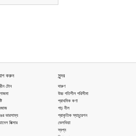
োগ করুন
সুন্দর
ক্রীন টোন
দারুণ
্লাজমা
উচ্চ গতিশীল পরিসীমা
্টি
প্রাথমিক কণা
েজাজ
গাঢ় নীল
ঙের ভারসাম্য
প্রাকৃতিক স্যাচুরেশন
যানেল মিক্সার
ভেলভিয়া
স্বপ্ন