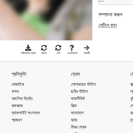
সম্পাদনা করুন
সেটিংস খুলুন
ডাউনলোড করুন
আসল
শেষ
এলোমেলো
পরবর্তী
প্রতিকৃতি
ফ্রেম
য
মোজাইক
পোলারয়েড স্টাইল
স্
ফসল
ছবির স্টাইল
প
আংশিক ব্লিচিং
ডাকটিকিট
বৃষ
ঝকঝকে
ফিল্ম
ম
ব্যাকলাইট সংশোধন
মনোযোগ
র
প্রকরণ
হৃদয়
চ্
মিরর ফ্রেম