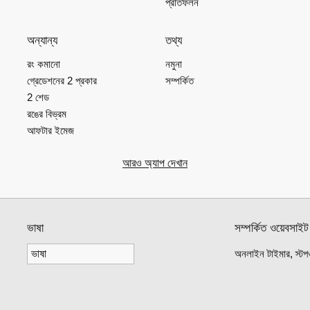
প্রতিফলন
অন্যান্য
তথ্য
রং কমানো
নমুনা
গ্রেডেশনের 2 প্রকার
সম্পর্কিত
2 শেড
রঙের বিভ্রম
আফটার ইমেজ
আরও অ্যাপ দেখান
ভাষা
সম্পর্কিত ওয়েবসাইট
অনলাইন টাইমার, স্টপওয