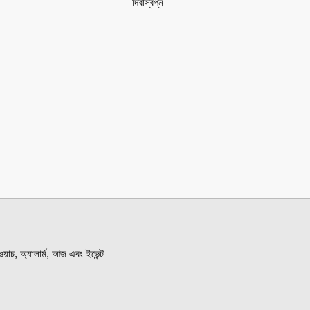
দিবাস্বপ্ন
়াচ, অ্যালার্ম, আজ এবং ইভেন্ট