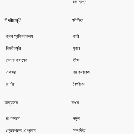
দিবাস্বপ্ন
বিপরীতমুখী
মৌলিক
ক্রস প্রক্রিয়াকরণ
বার্তা
বিপরীতমুখী
ঘুরান
খেলনা ক্যামেরা
তীক্ষ্ণ
একরঙা
রঙ কভারেজ
সেপিয়া
বৈপরীত্য
অন্যান্য
তথ্য
রং কমানো
নমুনা
গ্রেডেশনের 2 প্রকার
সম্পর্কিত