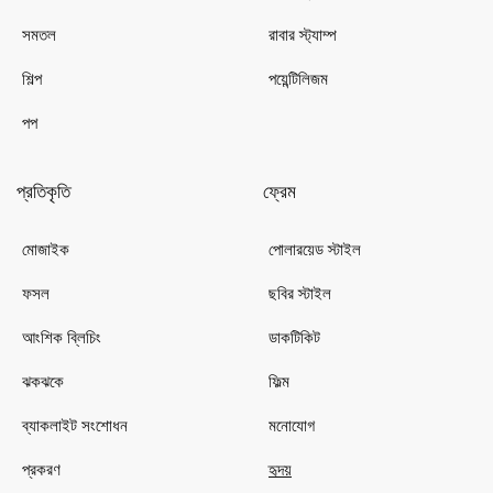
সমতল
রাবার স্ট্যাম্প
শিল্প
পয়েন্টিলিজম
পপ
প্রতিকৃতি
ফ্রেম
মোজাইক
পোলারয়েড স্টাইল
ফসল
ছবির স্টাইল
আংশিক ব্লিচিং
ডাকটিকিট
ঝকঝকে
ফিল্ম
ব্যাকলাইট সংশোধন
মনোযোগ
প্রকরণ
হৃদয়