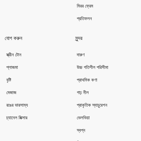
মিরর ফ্রেম
প্রতিফলন
যোগ করুন
সুন্দর
স্ক্রীন টোন
দারুণ
প্লাজমা
উচ্চ গতিশীল পরিসীমা
বৃষ্টি
প্রাথমিক কণা
মেজাজ
গাঢ় নীল
রঙের ভারসাম্য
প্রাকৃতিক স্যাচুরেশন
চ্যানেল মিক্সার
ভেলভিয়া
স্বপ্ন