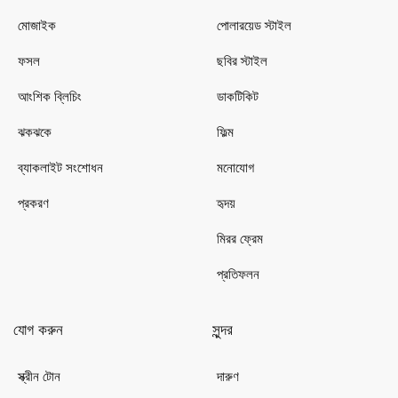
মোজাইক
পোলারয়েড স্টাইল
ফসল
ছবির স্টাইল
আংশিক ব্লিচিং
ডাকটিকিট
ঝকঝকে
ফিল্ম
ব্যাকলাইট সংশোধন
মনোযোগ
প্রকরণ
হৃদয়
মিরর ফ্রেম
প্রতিফলন
যোগ করুন
সুন্দর
স্ক্রীন টোন
দারুণ