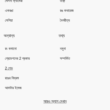
খেলনা ক্যামেরা
তীক্ষ্ণ
একরঙা
রঙ কভারেজ
সেপিয়া
বৈপরীত্য
অন্যান্য
তথ্য
রং কমানো
নমুনা
গ্রেডেশনের 2 প্রকার
সম্পর্কিত
2 শেড
রঙের বিভ্রম
আফটার ইমেজ
আরও অ্যাপ দেখান