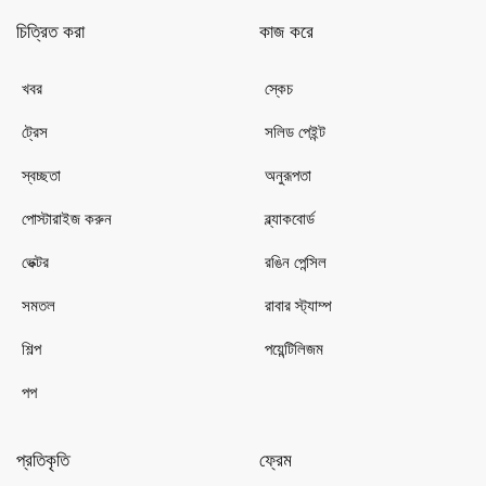
চিত্রিত করা
কাজ করে
খবর
স্কেচ
ট্রেস
সলিড পেইন্ট
স্বচ্ছতা
অনুরূপতা
পোস্টারাইজ করুন
ব্ল্যাকবোর্ড
ভেক্টর
রঙিন পেন্সিল
সমতল
রাবার স্ট্যাম্প
শিল্প
পয়েন্টিলিজম
পপ
প্রতিকৃতি
ফ্রেম