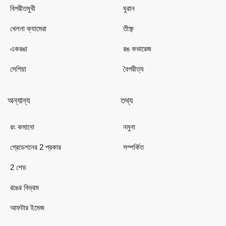
বিপরীতমুখী
ঘুরান
খেলনা ক্যামেরা
তীক্ষ্ণ
একরঙা
রঙ কভারেজ
সেপিয়া
বৈপরীত্য
অন্যান্য
তথ্য
রং কমানো
নমুনা
গ্রেডেশনের 2 প্রকার
সম্পর্কিত
2 শেড
রঙের বিভ্রম
আফটার ইমেজ