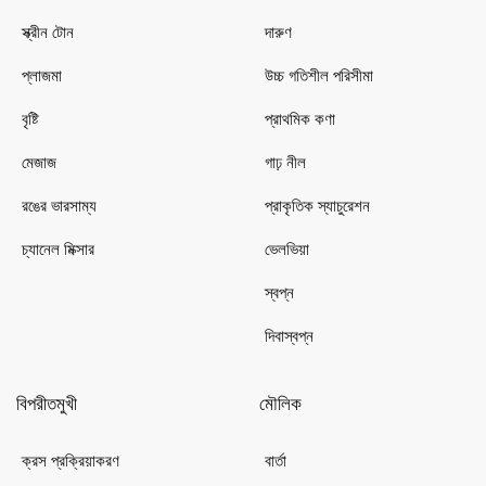
স্ক্রীন টোন
দারুণ
প্লাজমা
উচ্চ গতিশীল পরিসীমা
বৃষ্টি
প্রাথমিক কণা
মেজাজ
গাঢ় নীল
রঙের ভারসাম্য
প্রাকৃতিক স্যাচুরেশন
চ্যানেল মিক্সার
ভেলভিয়া
স্বপ্ন
দিবাস্বপ্ন
বিপরীতমুখী
মৌলিক
ক্রস প্রক্রিয়াকরণ
বার্তা