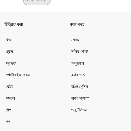
চিত্রিত করা
কাজ করে
খবর
স্কেচ
ট্রেস
সলিড পেইন্ট
স্বচ্ছতা
অনুরূপতা
পোস্টারাইজ করুন
ব্ল্যাকবোর্ড
ভেক্টর
রঙিন পেন্সিল
সমতল
রাবার স্ট্যাম্প
শিল্প
পয়েন্টিলিজম
পপ