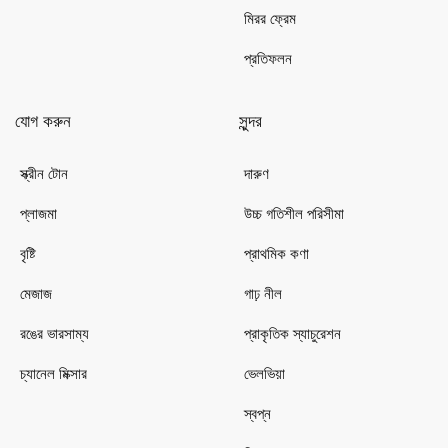
মিরর ফ্রেম
প্রতিফলন
যোগ করুন
সুন্দর
স্ক্রীন টোন
দারুণ
প্লাজমা
উচ্চ গতিশীল পরিসীমা
বৃষ্টি
প্রাথমিক কণা
মেজাজ
গাঢ় নীল
রঙের ভারসাম্য
প্রাকৃতিক স্যাচুরেশন
চ্যানেল মিক্সার
ভেলভিয়া
স্বপ্ন