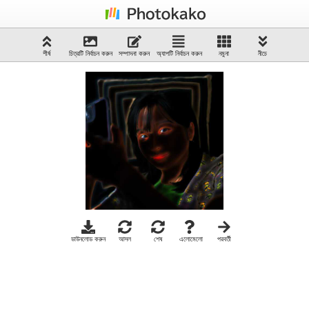
শীর্ষ
চিত্রটি নির্বাচন করুন
সম্পাদনা করুন
অ্যাপটি নির্বাচন করুন
নমুনা
নীচে
ডাউনলোড করুন
আসল
শেষ
এলোমেলো
পরবর্তী