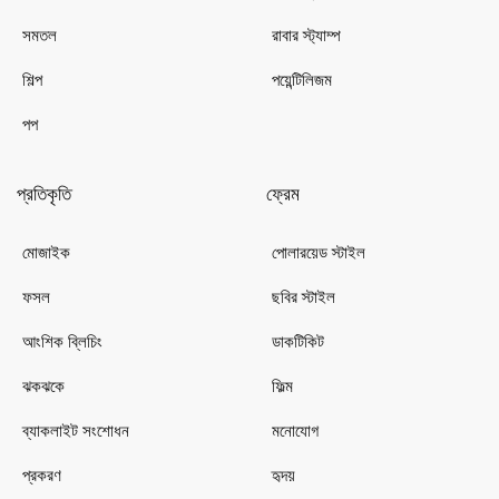
সমতল
রাবার স্ট্যাম্প
শিল্প
পয়েন্টিলিজম
পপ
প্রতিকৃতি
ফ্রেম
মোজাইক
পোলারয়েড স্টাইল
ফসল
ছবির স্টাইল
আংশিক ব্লিচিং
ডাকটিকিট
ঝকঝকে
ফিল্ম
ব্যাকলাইট সংশোধন
মনোযোগ
প্রকরণ
হৃদয়