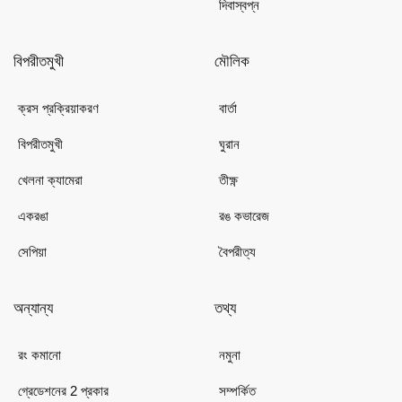
দিবাস্বপ্ন
বিপরীতমুখী
মৌলিক
ক্রস প্রক্রিয়াকরণ
বার্তা
বিপরীতমুখী
ঘুরান
খেলনা ক্যামেরা
তীক্ষ্ণ
একরঙা
রঙ কভারেজ
সেপিয়া
বৈপরীত্য
অন্যান্য
তথ্য
রং কমানো
নমুনা
গ্রেডেশনের 2 প্রকার
সম্পর্কিত