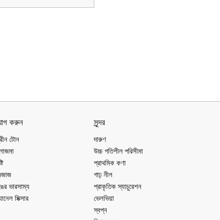
োগ করুন
সুন্দর
ক্রীন টোন
দারুণ
্লাজমা
উচ্চ গতিশীল পরিসীমা
্টি
প্রাথমিক কণা
েজাজ
গাঢ় নীল
ঙের ভারসাম্য
প্রাকৃতিক স্যাচুরেশন
যানেল মিক্সার
ভেলভিয়া
স্বপ্ন