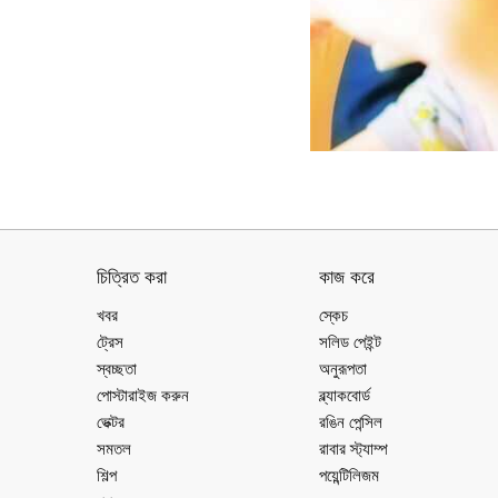
চিত্রিত করা
কাজ করে
খবর
স্কেচ
ট্রেস
সলিড পেইন্ট
স্বচ্ছতা
অনুরূপতা
পোস্টারাইজ করুন
ব্ল্যাকবোর্ড
ভেক্টর
রঙিন পেন্সিল
সমতল
রাবার স্ট্যাম্প
শিল্প
পয়েন্টিলিজম