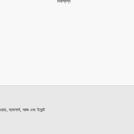
দিবাস্বপ্ন
়াচ, অ্যালার্ম, আজ এবং ইভেন্ট