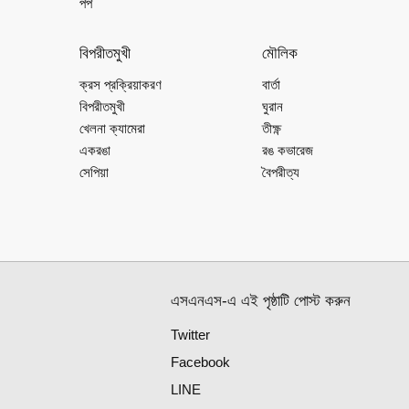
পপ
বিপরীতমুখী
মৌলিক
ক্রস প্রক্রিয়াকরণ
বার্তা
বিপরীতমুখী
ঘুরান
খেলনা ক্যামেরা
তীক্ষ্ণ
একরঙা
রঙ কভারেজ
সেপিয়া
বৈপরীত্য
এসএনএস-এ এই পৃষ্ঠাটি পোস্ট করুন
Twitter
Facebook
LINE