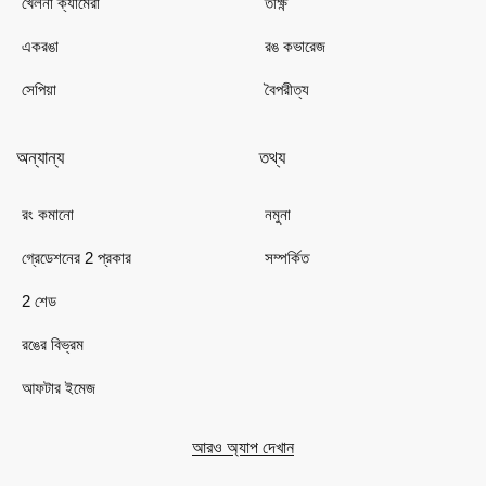
খেলনা ক্যামেরা
তীক্ষ্ণ
একরঙা
রঙ কভারেজ
সেপিয়া
বৈপরীত্য
অন্যান্য
তথ্য
রং কমানো
নমুনা
গ্রেডেশনের 2 প্রকার
সম্পর্কিত
2 শেড
রঙের বিভ্রম
আফটার ইমেজ
আরও অ্যাপ দেখান