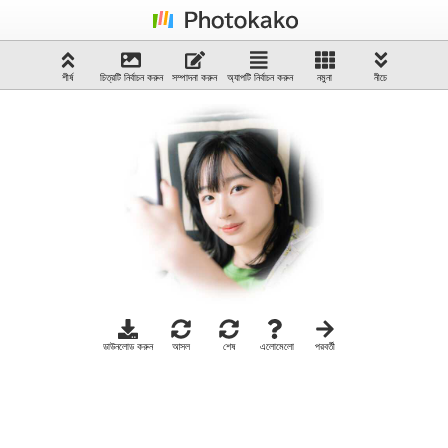
শীর্ষ
চিত্রটি নির্বাচন করুন
সম্পাদনা করুন
অ্যাপটি নির্বাচন করুন
নমুনা
নীচে
ডাউনলোড করুন
আসল
শেষ
এলোমেলো
পরবর্তী