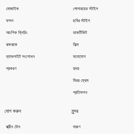
মোজাইক
পোলারয়েড স্টাইল
ফসল
ছবির স্টাইল
আংশিক ব্লিচিং
ডাকটিকিট
ঝকঝকে
ফিল্ম
ব্যাকলাইট সংশোধন
মনোযোগ
প্রকরণ
হৃদয়
মিরর ফ্রেম
প্রতিফলন
যোগ করুন
সুন্দর
স্ক্রীন টোন
দারুণ