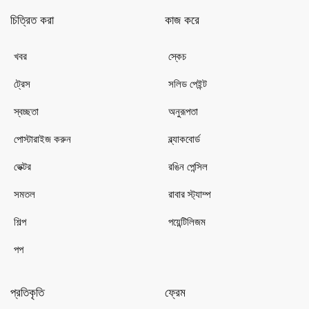
চিত্রিত করা
কাজ করে
খবর
স্কেচ
ট্রেস
সলিড পেইন্ট
স্বচ্ছতা
অনুরূপতা
পোস্টারাইজ করুন
ব্ল্যাকবোর্ড
ভেক্টর
রঙিন পেন্সিল
সমতল
রাবার স্ট্যাম্প
শিল্প
পয়েন্টিলিজম
পপ
প্রতিকৃতি
ফ্রেম