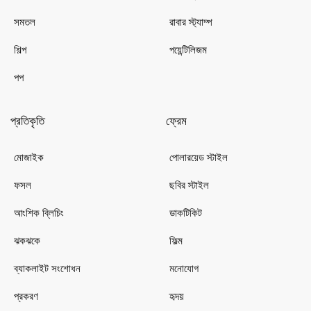
সমতল
রাবার স্ট্যাম্প
শিল্প
পয়েন্টিলিজম
পপ
প্রতিকৃতি
ফ্রেম
মোজাইক
পোলারয়েড স্টাইল
ফসল
ছবির স্টাইল
আংশিক ব্লিচিং
ডাকটিকিট
ঝকঝকে
ফিল্ম
ব্যাকলাইট সংশোধন
মনোযোগ
প্রকরণ
হৃদয়