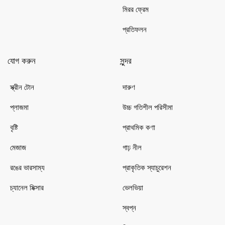
মিরর ফ্রেম
প্রতিফলন
যোগ করুন
সুন্দর
স্ক্রীন টোন
দারুণ
প্লাজমা
উচ্চ গতিশীল পরিসীমা
বৃষ্টি
প্রাথমিক কণা
মেজাজ
গাঢ় নীল
রঙের ভারসাম্য
প্রাকৃতিক স্যাচুরেশন
চ্যানেল মিক্সার
ভেলভিয়া
স্বপ্ন