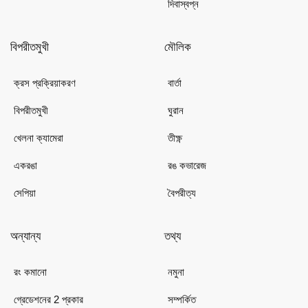
দিবাস্বপ্ন
বিপরীতমুখী
মৌলিক
ক্রস প্রক্রিয়াকরণ
বার্তা
বিপরীতমুখী
ঘুরান
খেলনা ক্যামেরা
তীক্ষ্ণ
একরঙা
রঙ কভারেজ
সেপিয়া
বৈপরীত্য
অন্যান্য
তথ্য
রং কমানো
নমুনা
গ্রেডেশনের 2 প্রকার
সম্পর্কিত