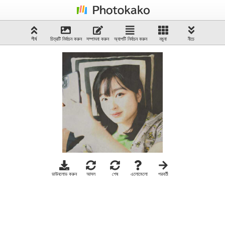
শীর্ষ
চিত্রটি নির্বাচন করুন
সম্পাদনা করুন
অ্যাপটি নির্বাচন করুন
নমুনা
নীচে
ডাউনলোড করুন
আসল
শেষ
এলোমেলো
পরবর্তী