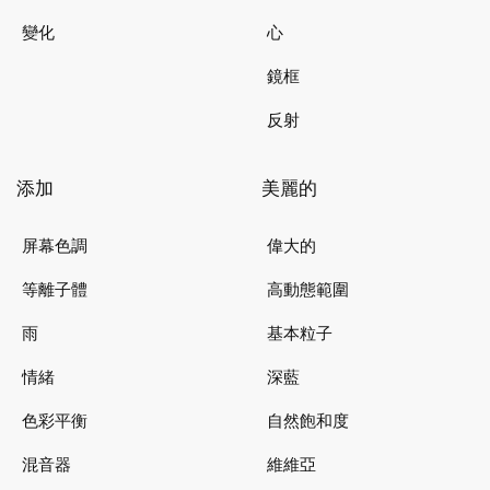
變化
心
鏡框
反射
添加
美麗的
屏幕色調
偉大的
等離子體
高動態範圍
雨
基本粒子
情緒
深藍
色彩平衡
自然飽和度
混音器
維維亞