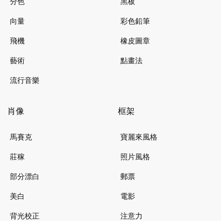
分色
黑板
向量
彩色鉛筆
飛機
橡皮圖章
藝術
點畫法
流行音樂
肖像
框架
馬賽克
寶麗來風格
莊稼
照片風格
部分漂白
郵票
美白
電影
背光校正
注意力