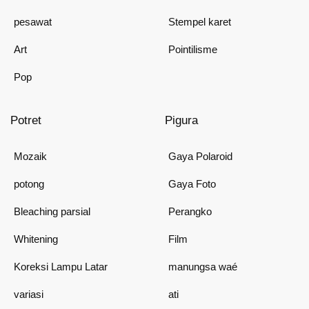
pesawat
Stempel karet
Art
Pointilisme
Pop
Potret
Pigura
Mozaik
Gaya Polaroid
potong
Gaya Foto
Bleaching parsial
Perangko
Whitening
Film
Koreksi Lampu Latar
manungsa waé
variasi
ati