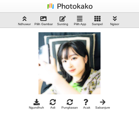
Ndhuwur
Pilih Gambar
Sunting
Pilih App
Sampel
Ngisor
Ngundhuh
Asli
Pungkasan
Acak
Sabanjure