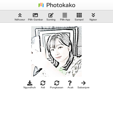
Ndhuwur
Pilih Gambar
Sunting
Pilih App
Sampel
Ngisor
Ngundhuh
Asli
Pungkasan
Acak
Sabanjure