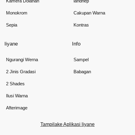
Kamera Dolanan
landhep
Monokrom
Cakupan Warna
Sepia
Kontras
liyane
Info
Ngurangi Werna
Sampel
2 Jinis Gradasi
Babagan
2 Shades
Ilusi Warna
Afterimage
Tampilake Aplikasi liyane