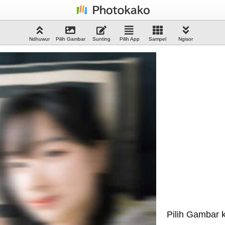
Ndhuwur
Pilih Gambar
Sunting
Pilih App
Sampel
Ngisor
Pilih Gambar 