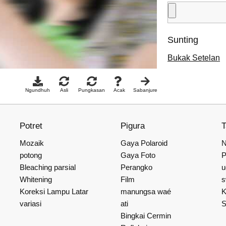
Sunting
Bukak Setelan
Ngundhuh
Asli
Pungkasan
Acak
Sabanjure
Potret
Pigura
Mozaik
Gaya Polaroid
N
potong
Gaya Foto
P
Bleaching parsial
Perangko
u
Whitening
Film
s
Koreksi Lampu Latar
manungsa waé
K
variasi
ati
S
Bingkai Cermin