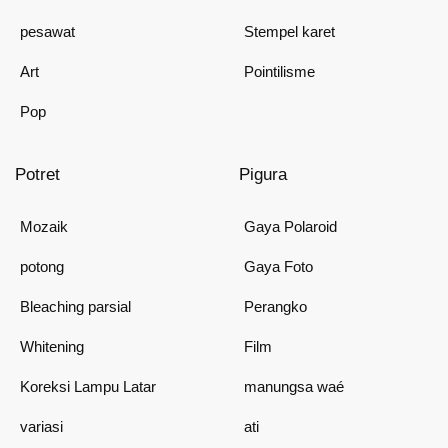
pesawat
Stempel karet
Art
Pointilisme
Pop
Potret
Pigura
Mozaik
Gaya Polaroid
potong
Gaya Foto
Bleaching parsial
Perangko
Whitening
Film
Koreksi Lampu Latar
manungsa waé
variasi
ati