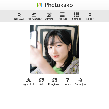
Ndhuwur
Pilih Gambar
Sunting
Pilih App
Sampel
Ngisor
Ngundhuh
Asli
Pungkasan
Acak
Sabanjure