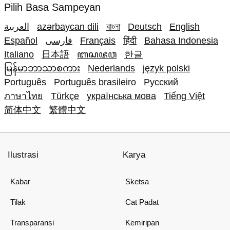
Pilih Basa Sampeyan
العربية
azərbaycan dili
বাংলা
Deutsch
English
Español
فارسی
Français
हिंदी
Bahasa Indonesia
Italiano
日本語
ꦧꦱꦗꦮ
한글
မြန်မာဘာသာစကား
Nederlands
język polski
Português
Português brasileiro
Русский
ภาษาไทย
Türkçe
українська мова
Tiếng Việt
简体中文
繁體中文
Ilustrasi
Karya
Kabar
Sketsa
Tilak
Cat Padat
Transparansi
Kemiripan