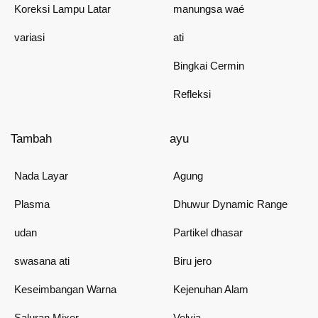
Koreksi Lampu Latar
manungsa waé
variasi
ati
Bingkai Cermin
Refleksi
Tambah
ayu
Nada Layar
Agung
Plasma
Dhuwur Dynamic Range
udan
Partikel dhasar
swasana ati
Biru jero
Keseimbangan Warna
Kejenuhan Alam
Saluran Mixer
Velvia