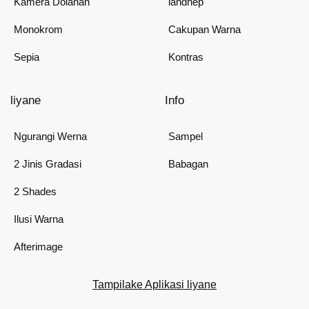
Kamera Dolanan
landhep
Monokrom
Cakupan Warna
Sepia
Kontras
liyane
Info
Ngurangi Werna
Sampel
2 Jinis Gradasi
Babagan
2 Shades
Ilusi Warna
Afterimage
Tampilake Aplikasi liyane