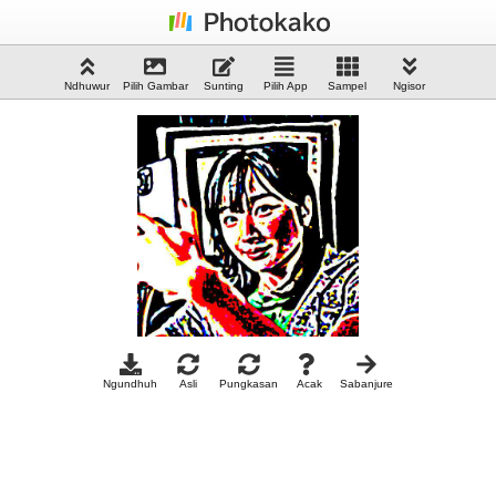
Ndhuwur
Pilih Gambar
Sunting
Pilih App
Sampel
Ngisor
Ngundhuh
Asli
Pungkasan
Acak
Sabanjure