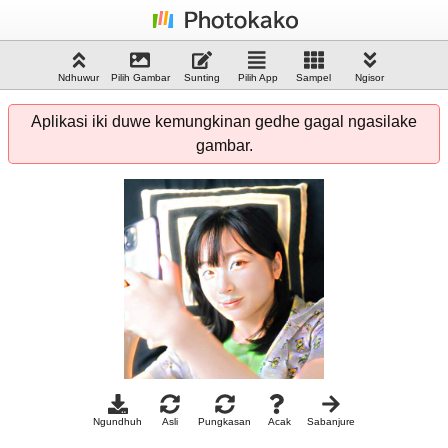
Ndhuwur
Pilih Gambar
Sunting
Pilih App
Sampel
Ngisor
Aplikasi iki duwe kemungkinan gedhe gagal ngasilake
gambar.
Ngundhuh
Asli
Pungkasan
Acak
Sabanjure