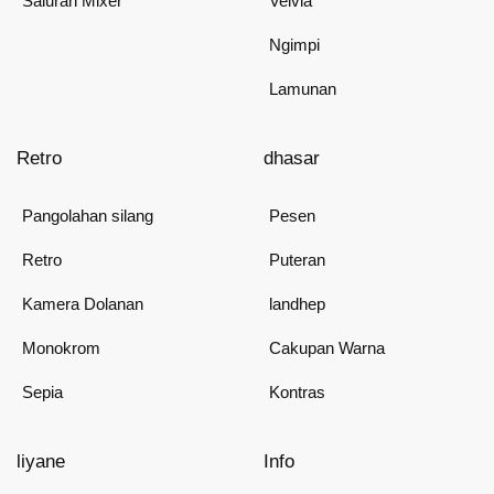
Saluran Mixer
Velvia
Ngimpi
Lamunan
Retro
dhasar
Pangolahan silang
Pesen
Retro
Puteran
Kamera Dolanan
landhep
Monokrom
Cakupan Warna
Sepia
Kontras
liyane
Info