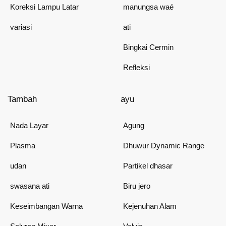
Koreksi Lampu Latar
manungsa waé
variasi
ati
Bingkai Cermin
Refleksi
Tambah
ayu
Nada Layar
Agung
Plasma
Dhuwur Dynamic Range
udan
Partikel dhasar
swasana ati
Biru jero
Keseimbangan Warna
Kejenuhan Alam