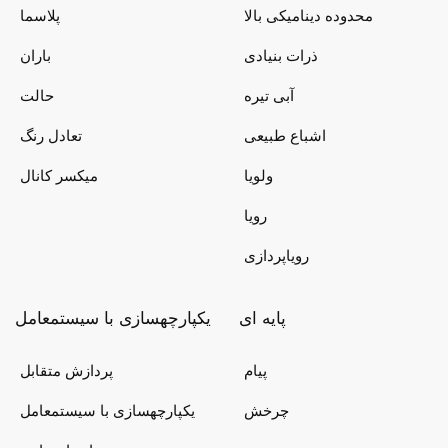
محدوده دینامیکی بالا
پلاسما
ذرات بنیادی
باران
آبی تیره
حالت
اشباع طبیعی
تعادل رنگ
ولویا
میکسر کانال
رویا
رویاپردازی
پایه ای
یکپارچهسازی با سیستمعامل
پیام
پردازش متقابل
چرخش
یکپارچهسازی با سیستمعامل