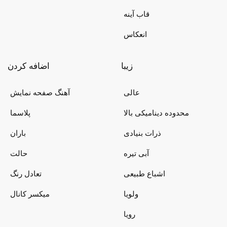
قاب آینه
انعکاس
زیبا
اضافه کردن
عالی
آهنگ صفحه نمایش
محدوده دینامیکی بالا
پلاسما
ذرات بنیادی
باران
آبی تیره
حالت
اشباع طبیعی
تعادل رنگ
ولویا
میکسر کانال
رویا