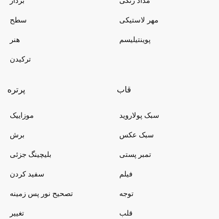
مداد رنگی
بردار
مهر لاستیکی
سطح
پوینتیلیسم
هنر
ترکیدن
قاب
پرتره
سبک پولاروید
موزاییک
سبک عکس
برش
تمبر پستی
بلیچینگ جزئی
فیلم
سفید کردن
توجه
تصحیح نور پس زمینه
قلب
تغییر