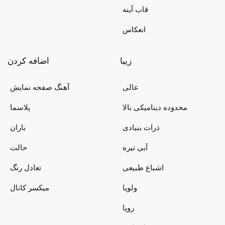
قاب آینه
انعکاس
زیبا
اضافه کردن
عالی
آهنگ صفحه نمایش
محدوده دینامیکی بالا
پلاسما
ذرات بنیادی
باران
آبی تیره
حالت
اشباع طبیعی
تعادل رنگ
ولویا
میکسر کانال
رویا