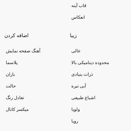
قاب آینه
انعکاس
زیبا
اضافه کردن
عالی
آهنگ صفحه نمایش
محدوده دینامیکی بالا
پلاسما
ذرات بنیادی
باران
آبی تیره
حالت
اشباع طبیعی
تعادل رنگ
ولویا
میکسر کانال
رویا