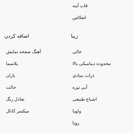
قاب آینه
انعکاس
زیبا
اضافه کردن
عالی
آهنگ صفحه نمایش
محدوده دینامیکی بالا
پلاسما
ذرات بنیادی
باران
آبی تیره
حالت
اشباع طبیعی
تعادل رنگ
ولویا
میکسر کانال
رویا