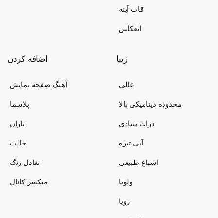
قاب آینه
انعکاس
زیبا
اضافه کردن
عالی
آهنگ صفحه نمایش
محدوده دینامیکی بالا
پلاسما
ذرات بنیادی
باران
آبی تیره
حالت
اشباع طبیعی
تعادل رنگ
ولویا
میکسر کانال
رویا