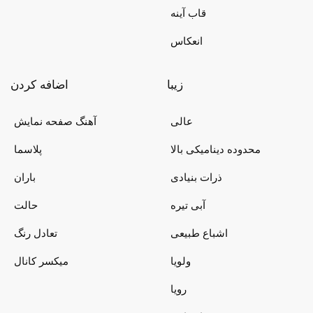
قاب آینه
انعکاس
زیبا
اضافه کردن
عالی
آهنگ صفحه نمایش
محدوده دینامیکی بالا
پلاسما
ذرات بنیادی
باران
آبی تیره
حالت
اشباع طبیعی
تعادل رنگ
ولویا
میکسر کانال
رویا